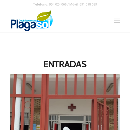
Teléfono:
954 024 066
/ Móvil:
691 098 089
ENTRADAS